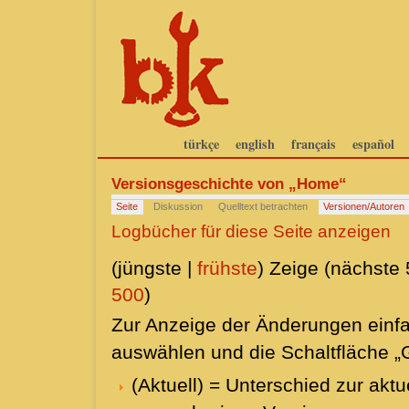
türkçe
english
français
español
Versionsgeschichte von „Home“
Seite
Diskussion
Quelltext betrachten
Versionen/Autoren
Logbücher für diese Seite anzeigen
(jüngste |
frühste
) Zeige (nächste 
500
)
Zur Anzeige der Änderungen einfa
auswählen und die Schaltfläche „
(Aktuell) = Unterschied zur aktu