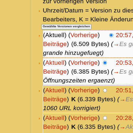
zur vorherigen Version
Uhrzeit/Datum = Version zu die
Bearbeiters, K = Kleine Änderu
(Aktuell) (
Vorherige
)
20:57
Beiträge
)
(6.509 Bytes)
(
→
Es g
grande hinzugefuegt)
(
Aktuell
) (
Vorherige
)
20:53
Beiträge
)
(6.385 Bytes)
(
→
Es g
Öffnungszeiten ergaenzt)
(
Aktuell
) (
Vorherige
)
20:51
Beiträge
)
K
(6.339 Bytes)
(
→
Es
1060 URL korrigiert)
(
Aktuell
) (
Vorherige
)
20:28,
Beiträge
)
K
(6.335 Bytes)
(
→
Ak