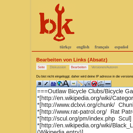
türkçe
english
français
español
Bearbeiten von Links (Absatz)
Seite
Diskussion
Bearbeiten
Versionen/Autoren
Du bist nicht eingeloggt. daher wird deine IP adresse in die versi