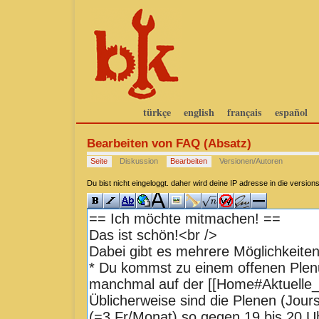
türkçe
english
français
español
Bearbeiten von FAQ (Absatz)
Seite
Diskussion
Bearbeiten
Versionen/Autoren
Du bist nicht eingeloggt. daher wird deine IP adresse in die versi